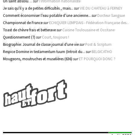
Un saint absolu…
sur
l'information nationaliste
Je sais qu'il y a de petites difficultés , mais...
sur
VIE DU CHATEAU à FERNEY
Comment économiser l’eau potable d’une ancienne...
sur
Docteur Sangsue
Championnat de France
sur
ECHIQUIER LEMPDAIS - Fédération Française des...
Toast de chèvre frais et betterave
sur
Cuisine Toulousaine et Occitane
Questionnement (7)
sur
Court, toujours !
Biographie: Journal de classe journal d'une vie
sur
Post & Scriptum
Respice Domine in testamentum tuum (Introit du...
sur
BELGICATHO
Mougeons, moutruches et muselières (636)
sur
ET POURQUOI DONC ?