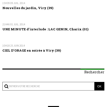
15H39
09
JUIL. 2014
Nouvelles du jardin, Viry (39)
21H46
01
JUIL. 2014
UNE MINUTE d'interlude : LAC GENIN, Charix (01)
10H18
25
JUIN 2014
CIEL D'ORAGE en soirée à Viry (39)
Rechercher