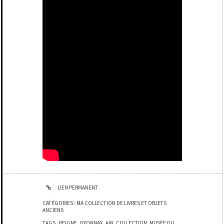
LIEN PERMANENT
CATÉGORIES :
MA COLLECTION DE LIVRES ET OBJETS
ANCIENS
TAGS :
PEIGNE
,
OYONNAX
,
AIN
,
COLLECTION
,
MUSÉE DU