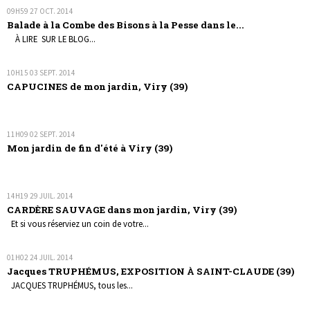
09H59
27
OCT. 2014
Balade à la Combe des Bisons à la Pesse dans le...
À LIRE SUR LE BLOG...
10H15
03
SEPT. 2014
CAPUCINES de mon jardin, Viry (39)
11H09
02
SEPT. 2014
Mon jardin de fin d'été à Viry (39)
14H19
29
JUIL. 2014
CARDÈRE SAUVAGE dans mon jardin, Viry (39)
Et si vous réserviez un coin de votre...
01H02
24
JUIL. 2014
Jacques TRUPHÉMUS, EXPOSITION À SAINT-CLAUDE (39)
JACQUES TRUPHÉMUS, tous les...